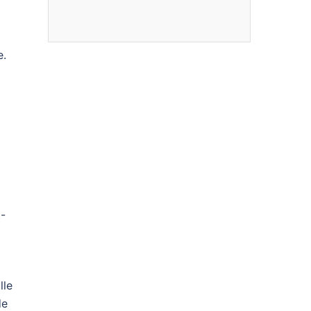
e.
t-
lle
de