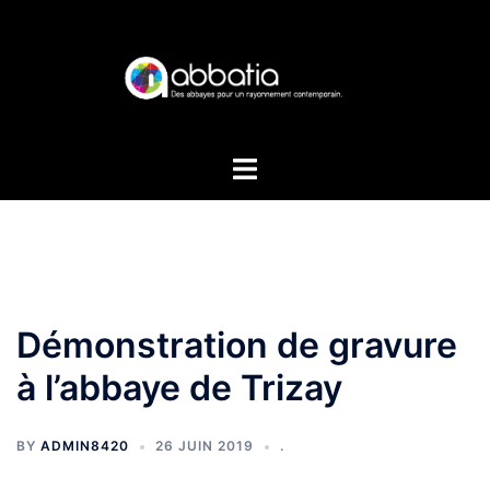
Aller
au
contenu
Démonstration de gravure
à l’abbaye de Trizay
BY
ADMIN8420
26 JUIN 2019
.